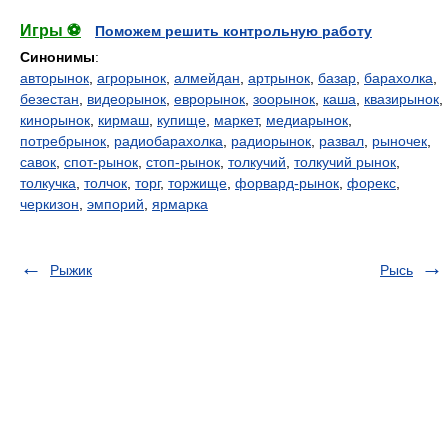
Игры ⚽
Поможем решить контрольную работу
Синонимы
:
авторынок
,
агрорынок
,
алмейдан
,
артрынок
,
базар
,
барахолка
,
безестан
,
видеорынок
,
еврорынок
,
зоорынок
,
каша
,
квазирынок
,
кинорынок
,
кирмаш
,
купище
,
маркет
,
медиарынок
,
потребрынок
,
радиобарахолка
,
радиорынок
,
развал
,
рыночек
,
савок
,
спот-рынок
,
стоп-рынок
,
толкучий
,
толкучий рынок
,
толкучка
,
толчок
,
торг
,
торжище
,
форвард-рынок
,
форекс
,
черкизон
,
эмпорий
,
ярмарка
Рыжик
Рысь